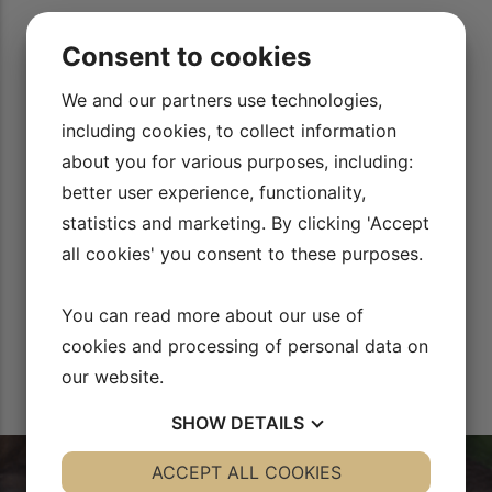
 af
Jeg ser Rid Bedre TV HVER dag, det er SUPER INSPIRERENDE
Consent to cookies
lære
at se og kunne replay de små (og svære ) detaljer lige så
og
mange gange gange, man har brug for.
We and our partners use technologies,
including cookies, to collect information
Tippe Glowanja
about you for various purposes, including:
better user experience, functionality,
statistics and marketing. By clicking 'Accept
all cookies' you consent to these purposes.
You can read more about our use of
cookies and processing of personal data on
our website.
SHOW
DETAILS
YES
ACCEPT ALL COOKIES
NO
YES
NO