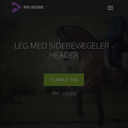
menu
LEG MED SIDEBEVÆGELER -
HEADER
TILEMLD DIG
Eller
Log ind