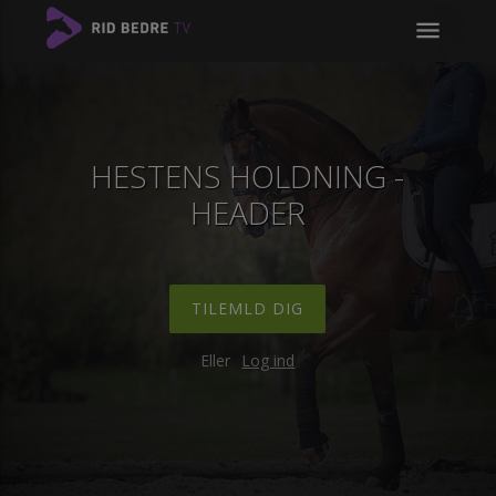
menu
HESTENS HOLDNING -
HEADER
TILEMLD DIG
Eller
Log ind