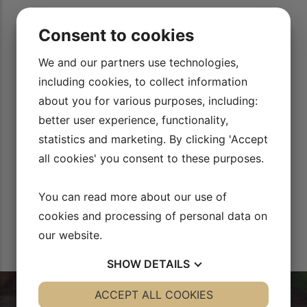
 af
Jeres videoer er helt klart med til at motivere mig til at
Consent to cookies
lære
træne en masse med min nye unghest. Bor et sted uden ret
og
meget mulighed for undervisning, så derfor er det fedt at
We and our partners use technologies,
lære og blive inspireret af videoerne.
including cookies, to collect information
Ulla Jensen
about you for various purposes, including:
better user experience, functionality,
statistics and marketing. By clicking 'Accept
all cookies' you consent to these purposes.
You can read more about our use of
cookies and processing of personal data on
our website.
SHOW
DETAILS
YES
ACCEPT ALL COOKIES
NO
YES
NO