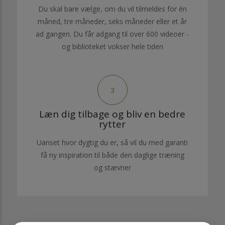
Du skal bare vælge, om du vil tilmeldes for én
måned, tre måneder, seks måneder eller et år
ad gangen. Du får adgang til over 600 videoer -
og biblioteket vokser hele tiden
3
Læn dig tilbage og bliv en bedre
rytter
Uanset hvor dygtig du er, så vil du med garanti
få ny inspiration til både den daglige træning
og stævner