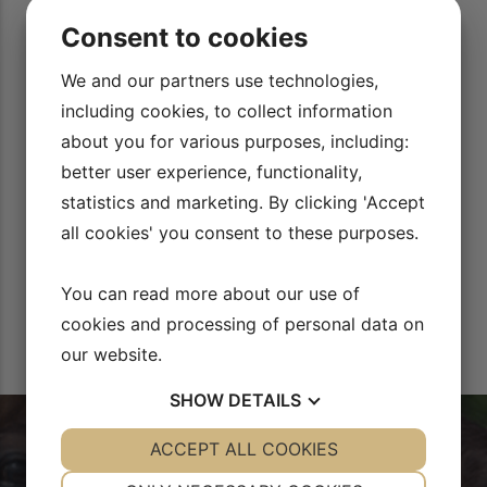
. Vi kan i ro og
Rid Bedre TV’s videoer med har hjulpet mig rigtig
Consent to cookies
specielt de videoer med opvarmning af hesten. Det
 så afprøve det
man tænker mere over, hvor vigtigt det er at op
i begge rigtigt
We and our partners use technologies,
trave sin hest af.
Cecilie Lyngvild
t lægges vægt på
r os begge.
including cookies, to collect information
about you for various purposes, including:
better user experience, functionality,
statistics and marketing. By clicking 'Accept
all cookies' you consent to these purposes.
You can read more about our use of
cookies and processing of personal data on
our website.
SHOW
DETAILS
YES
ACCEPT ALL COOKIES
NO
YES
NO
NECESSARY
PREFERENCES