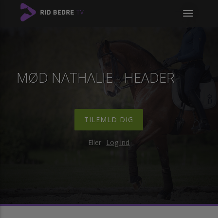
menu
MØD NATHALIE - HEADER
TILEMLD DIG
Eller
Log ind