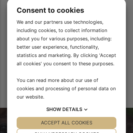
 er der gode tips til løsninger
Super super lækker mulighed for at
Consent to cookies
mere! Dejligt man kan sidde so
uper værktøj i kassen.
nærstudere de små fiduser, der er.
M
Louise Skøt
We and our partners use technologies,
Korsgaard
including cookies, to collect information
about you for various purposes, including:
better user experience, functionality,
statistics and marketing. By clicking 'Accept
all cookies' you consent to these purposes.
You can read more about our use of
cookies and processing of personal data on
our website.
SHOW
DETAILS
YES
ACCEPT ALL COOKIES
NO
YES
NO
NECESSARY
PREFERENCES