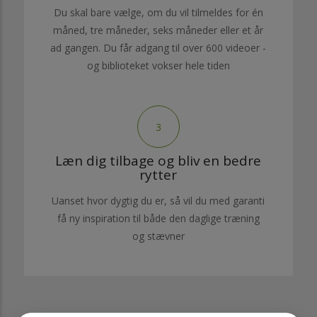
Du skal bare vælge, om du vil tilmeldes for én
måned, tre måneder, seks måneder eller et år
ad gangen. Du får adgang til over 600 videoer -
og biblioteket vokser hele tiden
3
Læn dig tilbage og bliv en bedre
rytter
Uanset hvor dygtig du er, så vil du med garanti
få ny inspiration til både den daglige træning
og stævner