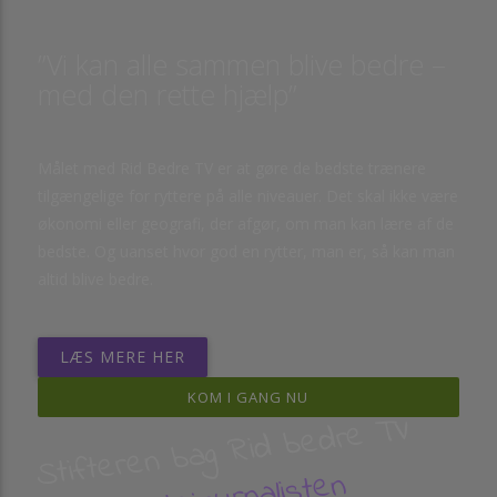
”Vi kan alle sammen blive bedre –
med den rette hjælp”
Målet med Rid Bedre TV er at gøre de bedste trænere
tilgængelige for ryttere på alle niveauer. Det skal ikke være
økonomi eller geografi, der afgør, om man kan lære af de
bedste. Og uanset hvor god en rytter, man er, så kan man
altid blive bedre.
LÆS MERE HER
KOM I GANG NU
Stifteren bag Rid bedre TV