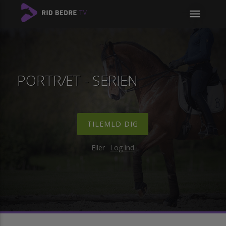
menu
PORTRÆT - SERIEN
TILEMLD DIG
Eller
Log ind