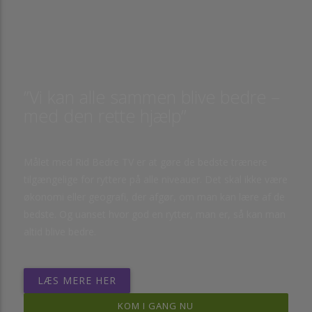
”Vi kan alle sammen blive bedre –
med den rette hjælp”
Målet med Rid Bedre TV er at gøre de bedste trænere
tilgængelige for ryttere på alle niveauer. Det skal ikke være
økonomi eller geografi, der afgør, om man kan lære af de
bedste. Og uanset hvor god en rytter, man er, så kan man
altid blive bedre.
LÆS MERE HER
KOM I GANG NU