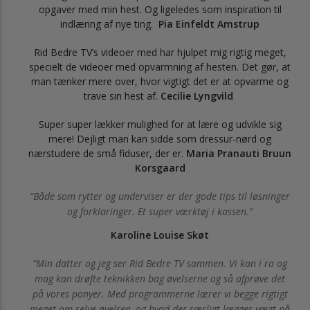
opgaver med min hest. Og ligeledes som inspiration til
indlæring af nye ting.
Pia Einfeldt Amstrup
Rid Bedre TV’s videoer med har hjulpet mig rigtig meget,
specielt de videoer med opvarmning af hesten. Det gør, at
man tænker mere over, hvor vigtigt det er at opvarme og
trave sin hest af.
Cecilie Lyngvild
Super super lækker mulighed for at lære og udvikle sig
mere! Dejligt man kan sidde som dressur-nørd og
nærstudere de små fiduser, der er.
Maria Pranauti Bruun
Korsgaard
Både som rytter og underviser er der gode tips til løsninger
og forklaringer. Et super værktøj i kassen.
Karoline Louise Skøt
Min datter og jeg ser Rid Bedre TV sammen. Vi kan i ro og
mag kan drøfte teknikken bag øvelserne og så afprøve det
på vores ponyer. Med programmerne lærer vi begge rigtigt
meget om selve øvelsen, og hvad der særligt lægges vægt på