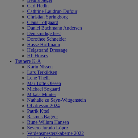
Betina Jæger
Carl Hedin
Cathrine Laudrup-Dufour
Christian Springborg
Claus Toftgaard
Daniel Bachmann Andersen
Den smidige hest
Dorothee Schneider
Hasse Hoffmann
Helgstrand Dressage
HP Horses
Trænere K-Å
Karin Nissen
Lars Terkildsen
Lene Theill
Mai Tofte Olesen
Michael Søgaard
Mikala Münter
Nathalie zu Sayn-Wittgenstein
OL dressur 2024
Patrik Kttel
Rasmus Bagger
Rune Willum Hansen
Severo Jurado López
Verdensmesterskaberne 2022