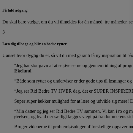
Få fuld adgang
Du skal bare vælge, om du vil tilmeldes for én måned, tre måneder, sek
3
Læn dig tilbage og bliv en bedre rytter
Uanset hvor dygtig du er, så vil du med garanti få ny inspiration til 
Jeg har stor gavn af at se øvelserne og gennemridning af pro
Ekelund
Både som rytter og underviser er der gode tips til løsninger og 
Jeg ser Rid Bedre TV HVER dag, det er SUPER INSPIRERENDE 
Super super lækker mulighed for at lære og udvikle sig mere! D
Min datter og jeg ser Rid Bedre TV sammen. Vi kan i ro og ma
øvelsen, og hvad der særligt lægges vægt på fra dommerens si
Bruger videoerne til problemløsninger af forskellige opgaver me