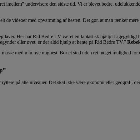
været imellem” undervisere den sidste tid. Vi er blevet bedre, udelukkend
lt de videoer med opvarmning af hesten. Det gør, at man tænker mere ov
 jeg laver. Her har Rid Bedre TV været en fantastisk hjælp! Ligegyldigt h
begynder eller øvet, er der altid hjælp at hente på Rid Bedre TV.
Rebek
 en masse med min nye unghest. Bor et sted uden ret meget mulighed for un
lp”
ryttere på alle niveauer. Det skal ikke være økonomi eller geografi, de