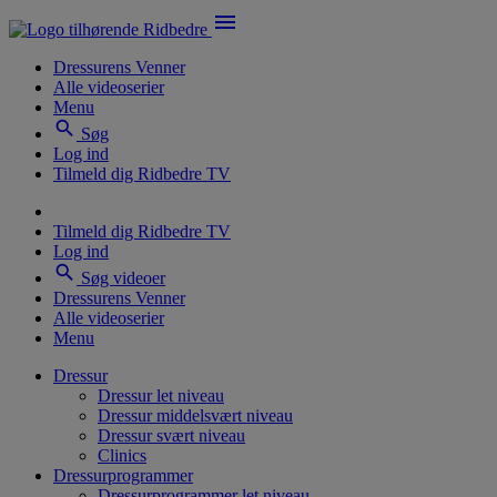
menu
Dressurens Venner
Alle videoserier
Menu
search
Søg
Log ind
Tilmeld dig Ridbedre TV
Tilmeld dig Ridbedre TV
Log ind
search
Søg videoer
Dressurens Venner
Alle videoserier
Menu
Dressur
Dressur let niveau
Dressur middelsvært niveau
Dressur svært niveau
Clinics
Dressurprogrammer
Dressurprogrammer let niveau