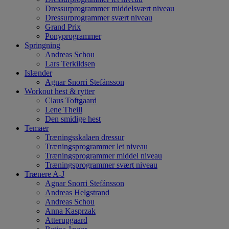
Dressurprogrammer middelsvært niveau
Dressurprogrammer svært niveau
Grand Prix
Ponyprogrammer
Springning
Andreas Schou
Lars Terkildsen
Islænder
Agnar Snorri Stefánsson
Workout hest & rytter
Claus Toftgaard
Lene Theill
Den smidige hest
Temaer
Træningsskalaen dressur
Træningsprogrammer let niveau
Træningsprogrammer middel niveau
Træningsprogrammer svært niveau
Trænere A-J
Agnar Snorri Stefánsson
Andreas Helgstrand
Andreas Schou
Anna Kasprzak
Atterupgaard