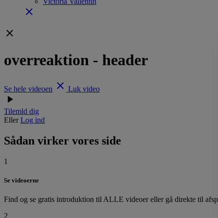
Victoria Vallentin
close
clear
overreaktion - header
clear
Se hele videoen
Luk video
play_arrow
Tilemld dig
Eller
Log ind
Sådan virker vores side
1
Se videoerne
Find og se gratis introduktion til ALLE videoer eller gå direkte til afs
2