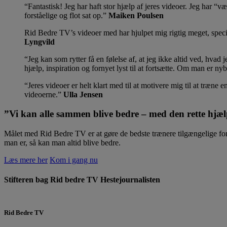
Fantastisk! Jeg har haft stor hjælp af jeres videoer. Jeg har “
forståelige og flot sat op.
Maiken Poulsen
Rid Bedre TV’s videoer med har hjulpet mig rigtig meget, specie
Lyngvild
Jeg kan som rytter få en følelse af, at jeg ikke altid ved, hvad
hjælp, inspiration og fornyet lyst til at fortsætte. Om man er ny
Jeres videoer er helt klart med til at motivere mig til at træne
videoerne.
Ulla Jensen
”Vi kan alle sammen blive bedre – med den rette hjæ
Målet med Rid Bedre TV er at gøre de bedste trænere tilgængelige for 
man er, så kan man altid blive bedre.
Læs mere her
Kom i gang nu
Stifteren bag Rid bedre TV
Hestejournalisten
Rid Bedre TV