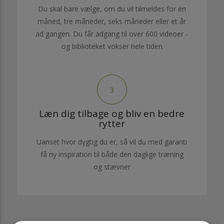
Du skal bare vælge, om du vil tilmeldes for én
måned, tre måneder, seks måneder eller et år
ad gangen. Du får adgang til over 600 videoer -
og biblioteket vokser hele tiden
3
Læn dig tilbage og bliv en bedre
rytter
Uanset hvor dygtig du er, så vil du med garanti
få ny inspiration til både den daglige træning
og stævner