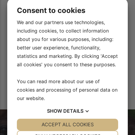
 motivere mig til at
Både som rytter og underviser er der gode tips 
Consent to cookies
Bor et sted uden ret
og forklaringer. Et super værktøj i kas
erfor er det fedt at
Karoline Louise Skøt
We and our partners use technologies,
videoerne.
including cookies, to collect information
about you for various purposes, including:
better user experience, functionality,
statistics and marketing. By clicking 'Accept
all cookies' you consent to these purposes.
You can read more about our use of
cookies and processing of personal data on
our website.
SHOW
DETAILS
YES
ACCEPT ALL COOKIES
NO
YES
NO
NECESSARY
PREFERENCES