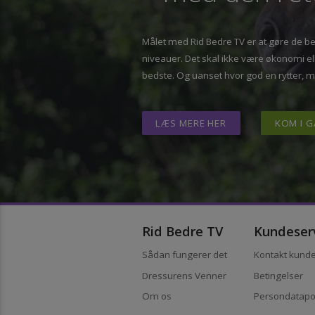
– med den re
Målet med Rid Bedre TV er at gøre de 
niveauer. Det skal ikke være økonomi
bedste. Og uanset hvor god en rytter,
LÆS MERE HER
KOM 
Rid Bedre TV
Kundes
Sådan fungerer det
Kontakt ku