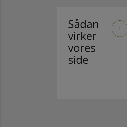
Sådan
1
virker
vores
side