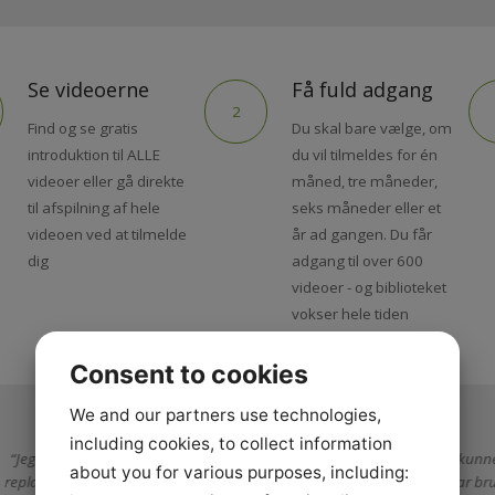
Se videoerne
Få fuld adgang
2
Find og se gratis
Du skal bare vælge, om
introduktion til ALLE
du vil tilmeldes for én
videoer eller gå direkte
måned, tre måneder,
til afspilning af hele
seks måneder eller et
videoen ved at tilmelde
år ad gangen. Du får
dig
adgang til over 600
videoer - og biblioteket
vokser hele tiden
Consent to cookies
We and our partners use technologies,
including cookies, to collect information