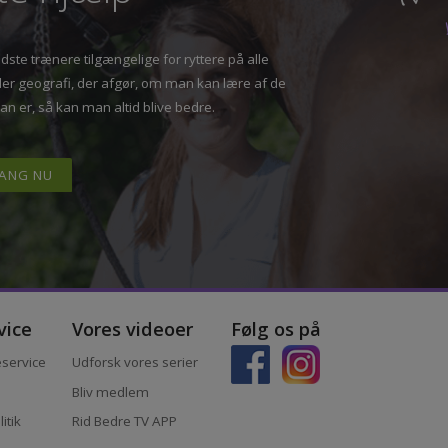
tte hjælp”
T
bedste trænere tilgængelige for ryttere på alle
 eller geografi, der afgør, om man kan lære af de
 man er, så kan man altid blive bedre.
I GANG NU
ervice
Vores videoer
Følg os på
ndeservice
Udforsk vores serier