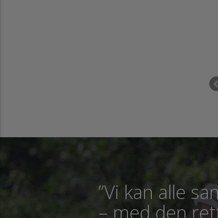
 ser Rid Bedre TV HVER dag, det er SUPER INSPIRERENDE at se og kunne
y de små (og svære ) detaljer lige så mange gange gange, man har brug
for.
Tippe Glowanja
”Vi kan alle 