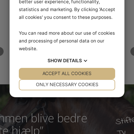
Jeg har stor gavn af at se øvelserne og gennemridning af programme
about you for various purposes, including:
har gjort det nemmere for mig at lære dem og huske dem, samt
better user experience, functionality,
placeringerne af øvelser og overgange.
statistics and marketing. By clicking 'Accept
Anja Ekelund
all cookies' you consent to these purposes.
You can read more about our use of cookies
and processing of personal data on our
website.
SHOW
DETAILS
ACCEPT ALL COOKIES
YES
NO
YES
NO
NECESSARY
PREFERENCES
ONLY NECESSARY COOKIES
YES
NO
YES
NO
MARKETING
STATISTICS
S
sammen blive bedre