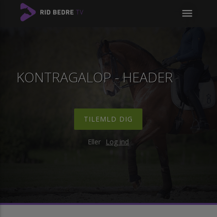
menu
KONTRAGALOP - HEADER
TILEMLD DIG
Eller
Log ind