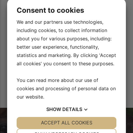
min
Jeg ser Rid Bedre TV HVER dag, det er SUPER INSPIRERENDE
Consent to cookies
e
at se og kunne replay de små (og svære ) detaljer lige så
i
mange gange gange, man har brug for.
We and our partners use technologies,
m
Tippe Glowanja
including cookies, to collect information
about you for various purposes, including:
better user experience, functionality,
statistics and marketing. By clicking 'Accept
all cookies' you consent to these purposes.
You can read more about our use of
cookies and processing of personal data on
our website.
SHOW
DETAILS
YES
ACCEPT ALL COOKIES
NO
YES
NO
NECESSARY
PREFERENCES