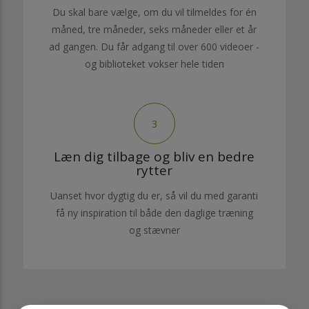
Du skal bare vælge, om du vil tilmeldes for én
måned, tre måneder, seks måneder eller et år
ad gangen. Du får adgang til over 600 videoer -
og biblioteket vokser hele tiden
3
Læn dig tilbage og bliv en bedre
rytter
Uanset hvor dygtig du er, så vil du med garanti
få ny inspiration til både den daglige træning
og stævner