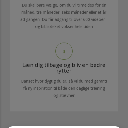
Du skal bare vælge, om du vil tilmeldes for én
måned, tre måneder, seks måneder eller et år
ad gangen. Du får adgang til over 600 videoer -
og biblioteket vokser hele tiden
3
Læn dig tilbage og bliv en bedre
rytter
Uanset hvor dygtig du er, så vil du med garanti
få ny inspiration til både den daglige træning
og stævner