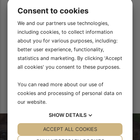
ikke altid ved, hvad
Rid Bedre TV’s videoer med har hjulpet mig rigt
Consent to cookies
specielt de videoer med opvarmning af hesten. D
 fantastisk hjælp!
man tænker mere over, hvor vigtigt det er at 
dfordringer, har jeg
We and our partners use technologies,
trave sin hest af.
Cecilie Lyngvild
yet lyst til at
vet, er der altid
including cookies, to collect information
 TV.
about you for various purposes, including:
better user experience, functionality,
statistics and marketing. By clicking 'Accept
all cookies' you consent to these purposes.
You can read more about our use of
cookies and processing of personal data on
our website.
SHOW
DETAILS
YES
ACCEPT ALL COOKIES
NO
YES
NO
NECESSARY
PREFERENCES