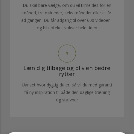
Du skal bare vælge, om du vil tilmeldes for én
måned, tre måneder, seks måneder eller et år
ad gangen. Du får adgang til over 600 videoer -
og biblioteket vokser hele tiden
3
Læn dig tilbage og bliv en bedre
rytter
Uanset hvor dygtig du er, så vil du med garanti
få ny inspiration til både den daglige træning
og stævner