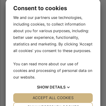
er Rid Bedre TV sammen. Vi kan i ro og
Rid Bedre TV’s videoer med 
Consent to cookies
specielt de videoer med opv
ikken bag øvelserne og så afprøve det
man tænker mere over, hvor
d programmerne lærer vi begge rigtigt
We and our partners use technologies,
trave sin hest af
en, og hvad der særligt lægges vægt på
de. En kæmpe hjælp for os begge.
including cookies, to collect information
about you for various purposes, including:
Lena Pedersen
better user experience, functionality,
statistics and marketing. By clicking 'Accept
all cookies' you consent to these purposes.
You can read more about our use of
cookies and processing of personal data on
our website.
SHOW
DETAILS
YES
ACCEPT ALL COOKIES
NO
YES
NO
NECESSARY
PREFERENCES