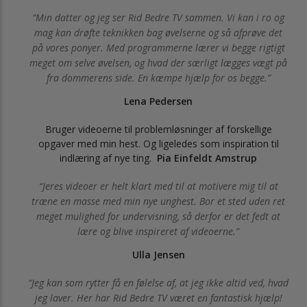
Min datter og jeg ser Rid Bedre TV sammen. Vi kan i ro og
mag kan drøfte teknikken bag øvelserne og så afprøve det
på vores ponyer. Med programmerne lærer vi begge rigtigt
meget om selve øvelsen, og hvad der særligt lægges vægt på
fra dommerens side. En kæmpe hjælp for os begge.
Lena Pedersen
Bruger videoerne til problemløsninger af forskellige
opgaver med min hest. Og ligeledes som inspiration til
indlæring af nye ting.
Pia Einfeldt Amstrup
Jeres videoer er helt klart med til at motivere mig til at
træne en masse med min nye unghest. Bor et sted uden ret
meget mulighed for undervisning, så derfor er det fedt at
lære og blive inspireret af videoerne.
Ulla Jensen
Jeg kan som rytter få en følelse af, at jeg ikke altid ved, hvad
jeg laver. Her har Rid Bedre TV været en fantastisk hjælp!