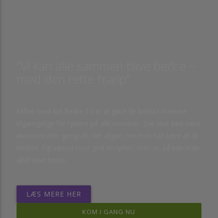
”Vi kan alle sammen blive bedre –
med den rette hjælp”
Målet med Rid Bedre TV er at gøre de bedste trænere
tilgængelige for ryttere på alle niveauer. Det skal ikke være
økonomi eller geografi, der afgør, om man kan lære af de
bedste. Og uanset hvor god en rytter, man er, så kan man
altid blive bedre.
LÆS MERE HER
KOM I GANG NU