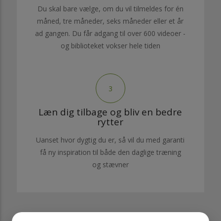
Du skal bare vælge, om du vil tilmeldes for én
måned, tre måneder, seks måneder eller et år
ad gangen. Du får adgang til over 600 videoer -
og biblioteket vokser hele tiden
3
Læn dig tilbage og bliv en bedre
rytter
Uanset hvor dygtig du er, så vil du med garanti
få ny inspiration til både den daglige træning
og stævner