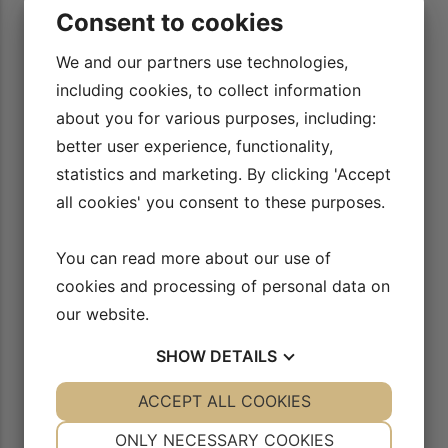
er helt klart med til at motivere mig til at
Rid Bedre TV’s videoer
Consent to cookies
specielt de videoer med
med min nye unghest. Bor et sted uden ret
man tænker mere over, 
for undervisning, så derfor er det fedt at
We and our partners use technologies,
trave sin he
og blive inspireret af videoerne.
including cookies, to collect information
Ulla Jensen
about you for various purposes, including:
better user experience, functionality,
statistics and marketing. By clicking 'Accept
all cookies' you consent to these purposes.
You can read more about our use of
cookies and processing of personal data on
our website.
SHOW
DETAILS
YES
ACCEPT ALL COOKIES
NO
YES
NO
NECESSARY
PREFERENCES
ONLY NECESSARY COOKIES
YES
NO
YES
NO