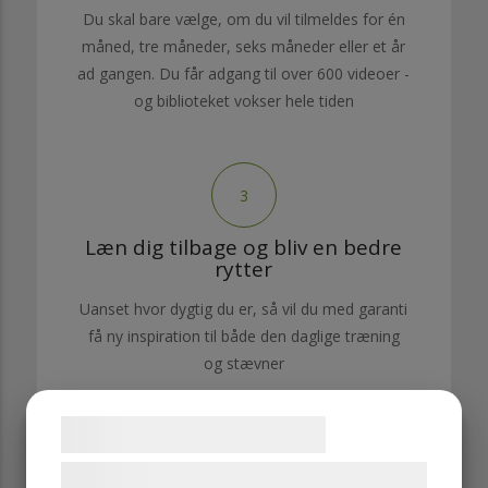
Du skal bare vælge, om du vil tilmeldes for én
måned, tre måneder, seks måneder eller et år
ad gangen. Du får adgang til over 600 videoer -
og biblioteket vokser hele tiden
3
Læn dig tilbage og bliv en bedre
rytter
Uanset hvor dygtig du er, så vil du med garanti
få ny inspiration til både den daglige træning
og stævner
Samtykke til cookies
Vi og vores samarbejdspartnere bruger