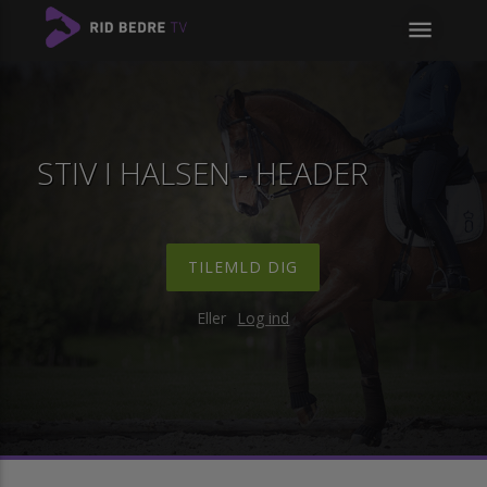
menu
STIV I HALSEN - HEADER
TILEMLD DIG
Eller
Log ind