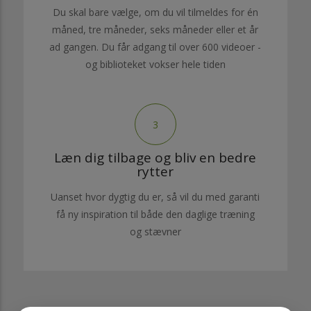
Du skal bare vælge, om du vil tilmeldes for én
måned, tre måneder, seks måneder eller et år
ad gangen. Du får adgang til over 600 videoer -
og biblioteket vokser hele tiden
3
Læn dig tilbage og bliv en bedre
rytter
Uanset hvor dygtig du er, så vil du med garanti
få ny inspiration til både den daglige træning
og stævner