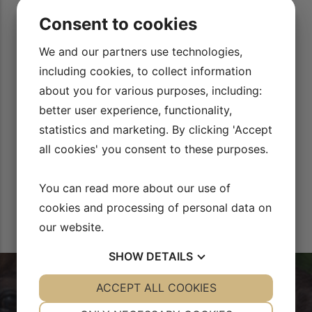
 motivere mig til at
Rid Bedre TV har givet mig rigtig meget inspir
Consent to cookies
egen træning. Derudover har jeg brugt de f
Bor et sted uden ret
dressurprogrammer, til at nørde dem lidt 
erfor er det fedt at
We and our partners use technologies,
detaljerne.
Tina Damgaard Laust
videoerne.
including cookies, to collect information
about you for various purposes, including:
better user experience, functionality,
statistics and marketing. By clicking 'Accept
all cookies' you consent to these purposes.
You can read more about our use of
cookies and processing of personal data on
our website.
SHOW
DETAILS
YES
ACCEPT ALL COOKIES
NO
YES
NO
NECESSARY
PREFERENCES