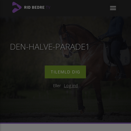
menu
DEN-HALVE-PARADE1
TILEMLD DIG
Eller
Log ind