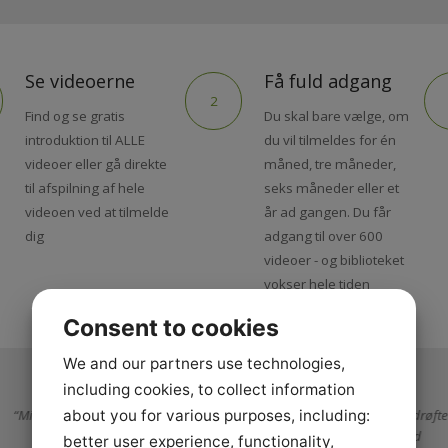
Se videoerne
Få fuld adgang
2
Find og se gratis
Du skal bare vælge, om
introduktion til ALLE
du vil tilmeldes for én
videoer eller gå direkte
måned, tre måneder,
til afspilning af hele
seks måneder eller et
videoen ved at tilmelde
år ad gangen. Du får
dig
adgang til over 600
videoer - og biblioteket
vokser hele tiden
Consent to cookies
We and our partners use technologies,
including cookies, to collect information