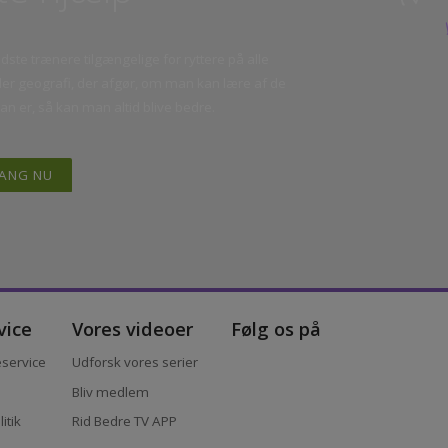
tte hjælp”
T
bedste trænere tilgængelige for ryttere på alle
 eller geografi, der afgør, om man kan lære af de
 man er, så kan man altid blive bedre.
I GANG NU
ervice
Vores videoer
Følg os på
ndeservice
Udforsk vores serier