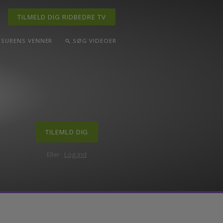
TILMELD DIG RIDBEDRE TV
ND
DRESSURENS VENNER
SØG VIDEOER
search
TILEMLD DIG
Eller
Log ind