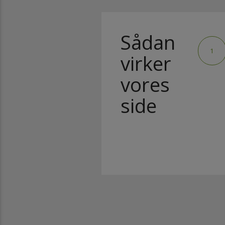
Sådan
1
virker
vores
side