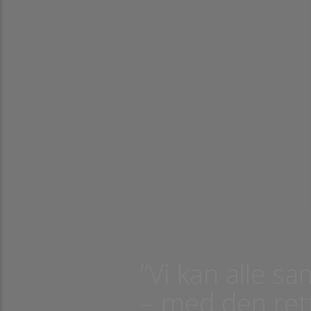
an som rytter få en følelse af, at jeg ikke altid ved, hvad jeg laver. Her har
dre TV været en fantastisk hjælp! Ligegyldigt hvad jeg har haft af tvivl og
ordringer, har jeg kunnet hente hjælp, inspiration og fornyet lyst til at
tte. Om man er nybegynder eller øvet, er der altid hjælp at hente på Rid
Bedre TV.
Rebekka Kaasgaard
”Vi kan alle 