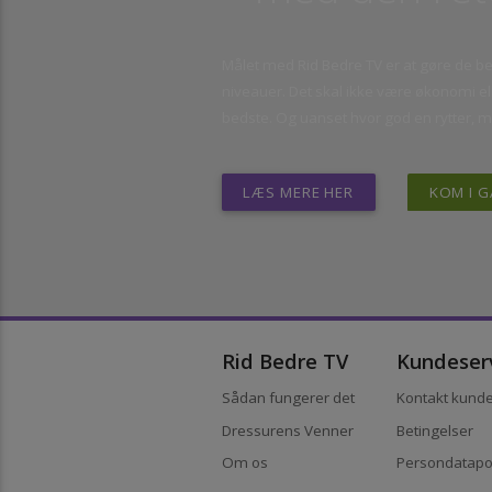
– med den re
Målet med Rid Bedre TV er at gøre de 
niveauer. Det skal ikke være økonomi
bedste. Og uanset hvor god en rytter,
LÆS MERE HER
KOM 
Rid Bedre TV
Kundes
Sådan fungerer det
Kontakt ku