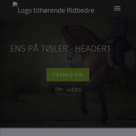
menu
ENS PÅ TØJLER - HEADER1
TILEMLD DIG
Eller
Log ind