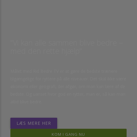
”Vi kan alle sammen blive bedre –
med den rette hjælp”
Målet med Rid Bedre TV er at gøre de bedste trænere
tilgængelige for ryttere på alle niveauer. Det skal ikke være
økonomi eller geografi, der afgør, om man kan lære af de
bedste. Og uanset hvor god en rytter, man er, så kan man
altid blive bedre.
LÆS MERE HER
KOM I GANG NU