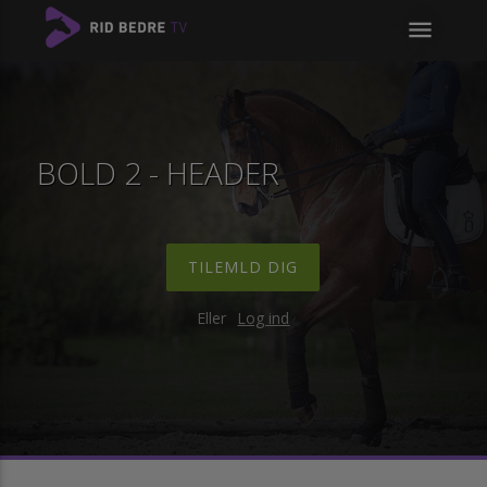
menu
BOLD 2 - HEADER
TILEMLD DIG
Eller
Log ind