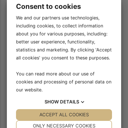
 har
Jeg har stor gavn af at se øvelserne og gennemridning af
Consent to cookies
t
programmerne. Det har gjort det nemmere for mig at lære
. Og
dem og huske dem, samt se placeringerne af øvelser og
L
We and our partners use technologies,
overgange.
including cookies, to collect information
Anja Ekelund
about you for various purposes, including:
better user experience, functionality,
statistics and marketing. By clicking 'Accept
all cookies' you consent to these purposes.
You can read more about our use of
cookies and processing of personal data on
our website.
SHOW
DETAILS
YES
ACCEPT ALL COOKIES
NO
YES
NO
NECESSARY
PREFERENCES
ONLY NECESSARY COOKIES
YES
NO
YES
NO