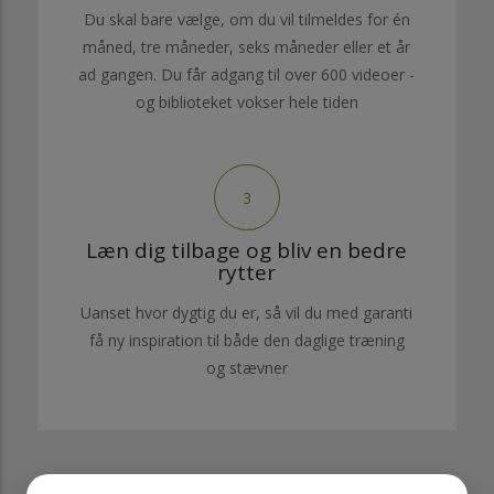
Du skal bare vælge, om du vil tilmeldes for én
måned, tre måneder, seks måneder eller et år
ad gangen. Du får adgang til over 600 videoer -
og biblioteket vokser hele tiden
3
Læn dig tilbage og bliv en bedre
rytter
Uanset hvor dygtig du er, så vil du med garanti
få ny inspiration til både den daglige træning
og stævner