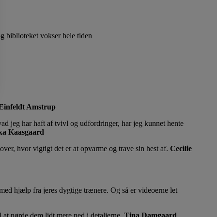
g biblioteket vokser hele tiden
Einfeldt Amstrup
ad jeg har haft af tvivl og udfordringer, har jeg kunnet hente
ka Kaasgaard
er, hvor vigtigt det er at opvarme og trave sin hest af.
Cecilie
 med hjælp fra jeres dygtige trænere. Og så er videoerne let
 at nørde dem lidt mere ned i detaljerne.
Tina Damgaard