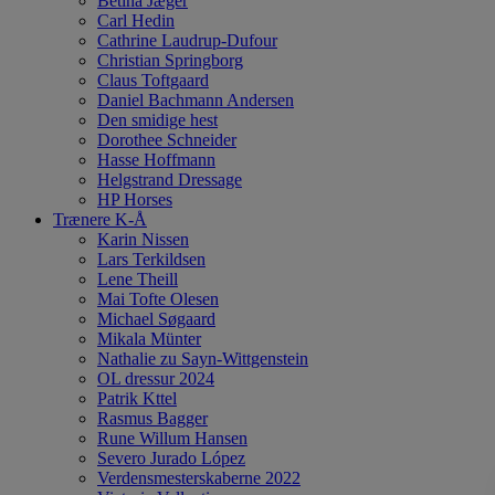
Betina Jæger
Carl Hedin
Cathrine Laudrup-Dufour
Christian Springborg
Claus Toftgaard
Daniel Bachmann Andersen
Den smidige hest
Dorothee Schneider
Hasse Hoffmann
Helgstrand Dressage
HP Horses
Trænere K-Å
Karin Nissen
Lars Terkildsen
Lene Theill
Mai Tofte Olesen
Michael Søgaard
Mikala Münter
Nathalie zu Sayn-Wittgenstein
OL dressur 2024
Patrik Kttel
Rasmus Bagger
Rune Willum Hansen
Severo Jurado López
Verdensmesterskaberne 2022