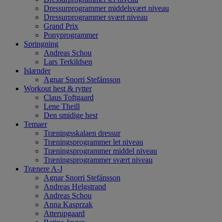
Dressurprogrammer middelsvært niveau
Dressurprogrammer svært niveau
Grand Prix
Ponyprogrammer
Springning
Andreas Schou
Lars Terkildsen
Islænder
Agnar Snorri Stefánsson
Workout hest & rytter
Claus Toftgaard
Lene Theill
Den smidige hest
Temaer
Træningsskalaen dressur
Træningsprogrammer let niveau
Træningsprogrammer middel niveau
Træningsprogrammer svært niveau
Trænere A-J
Agnar Snorri Stefánsson
Andreas Helgstrand
Andreas Schou
Anna Kasprzak
Atterupgaard