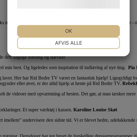
hjemmeside.
s måneder eller et år ad gangen. Du får adgang til over 600 videoer - o
OK
NØDVENDIGE
PRÆFERENCER
AFVIS ALLE
både den daglige træning og stævner
MARKETING
STATISTIK
d min hest. Og ligeledes som inspiration til indlæring af nye ting.
Pia 
jeg laver. Her har Rid Bedre TV været en fantastisk hjælp! Ligegyldigt hv
begynder eller øvet, er der altid hjælp at hente på Rid Bedre TV.
Rebek
lt de videoer med opvarmning af hesten. Det gør, at man tænker mere ov
orklaringer. Et super værktøj i kassen.
Karoline Louise Skøt
æret imellem” undervisere den sidste tid. Vi er blevet bedre, udelukkende
n træning. Derudover har jeg brugt de forskellige dressurprogrammer, til