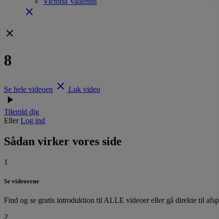
Victoria Vallentin
close
clear
8
clear
Se hele videoen
Luk video
play_arrow
Tilemld dig
Eller
Log ind
Sådan virker vores side
1
Se videoerne
Find og se gratis introduktion til ALLE videoer eller gå direkte til afs
2