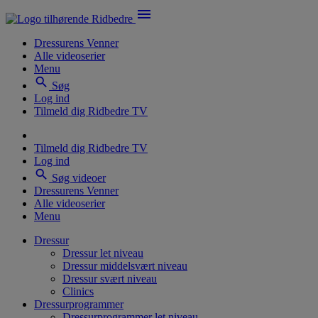
menu
Dressurens Venner
Alle videoserier
Menu
search
Søg
Log ind
Tilmeld dig Ridbedre TV
Tilmeld dig Ridbedre TV
Log ind
search
Søg videoer
Dressurens Venner
Alle videoserier
Menu
Dressur
Dressur let niveau
Dressur middelsvært niveau
Dressur svært niveau
Clinics
Dressurprogrammer
Dressurprogrammer let niveau