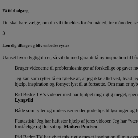
Få fuld adgang
Du skal bare vælge, om du vil tilmeldes for én måned, tre måneder, sek
3
Læn dig tilbage og bliv en bedre rytter
Uanset hvor dygtig du er, så vil du med garanti få ny inspiration til 
Bruger videoerne til problemløsninger af forskellige opgaver me
Jeg kan som rytter få en følelse af, at jeg ikke altid ved, hvad 
hjælp, inspiration og fornyet lyst til at fortsætte. Om man er ny
Rid Bedre TV’s videoer med har hjulpet mig rigtig meget, specie
Lyngvild
Både som rytter og underviser er der gode tips til løsninger og f
Fantastisk! Jeg har haft stor hjælp af jeres videoer. Jeg har “v
forståelige og flot sat op.
Maiken Poulsen
Rid Bedre TV har givet mig rigtig meget inspiration til min ege