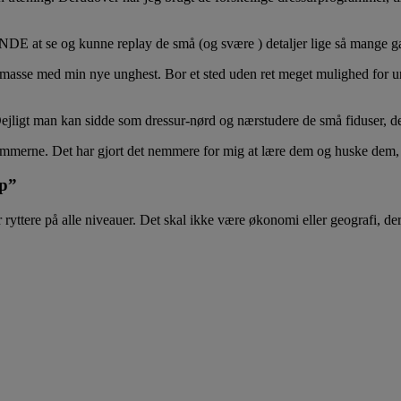
t se og kunne replay de små (og svære ) detaljer lige så mange ga
en masse med min nye unghest. Bor et sted uden ret meget mulighed for und
ejligt man kan sidde som dressur-nørd og nærstudere de små fiduser, de
rammerne. Det har gjort det nemmere for mig at lære dem og huske dem, 
lp”
ryttere på alle niveauer. Det skal ikke være økonomi eller geografi, de