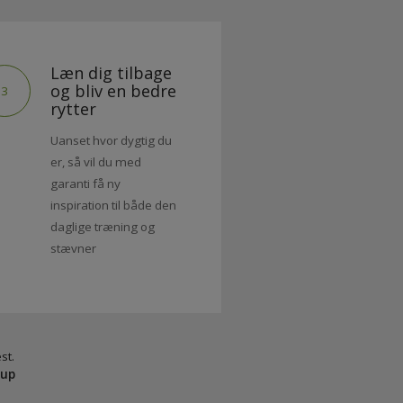
Læn dig tilbage
og bliv en bedre
3
rytter
Uanset hvor dygtig du
er, så vil du med
garanti få ny
inspiration til både den
daglige træning og
stævner
min hest.