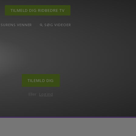
TILMELD DIG RIDBEDRE TV
ND
DRESSURENS VENNER
SØG VIDEOER
search
TILEMLD DIG
Eller
Log ind