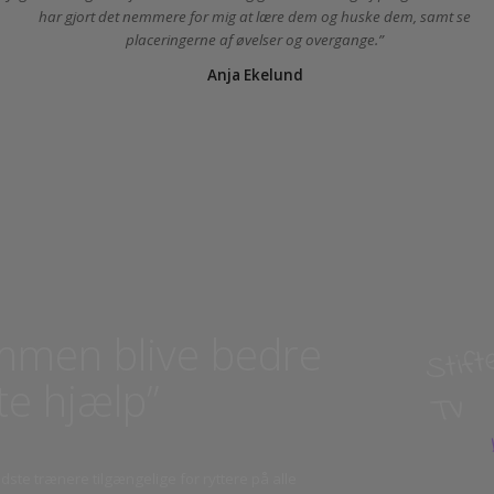
Rebekka Kaasgaard
Jeg har stor gavn af at se øvelserne og gennemridning af programme
har gjort det nemmere for mig at lære dem og huske dem, samt
placeringerne af øvelser og overgange.
Anja Ekelund
S
sammen blive bedre