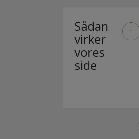
Sådan
1
virker
vores
side