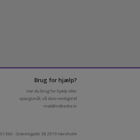
V
Hestejournalisten
Brug for hjælp?
Har du brug for hjælp eller
spørgsmål, så skriv venligst til
mail@ridbedre.tv