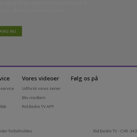
tte hjælp”
T
bedste trænere tilgængelige for ryttere på alle
 eller geografi, der afgør, om man kan lære af de
 man er, så kan man altid blive bedre.
I GANG NU
ervice
Vores videoer
Følg os på
ndeservice
Udforsk vores serier
r
Bliv medlem