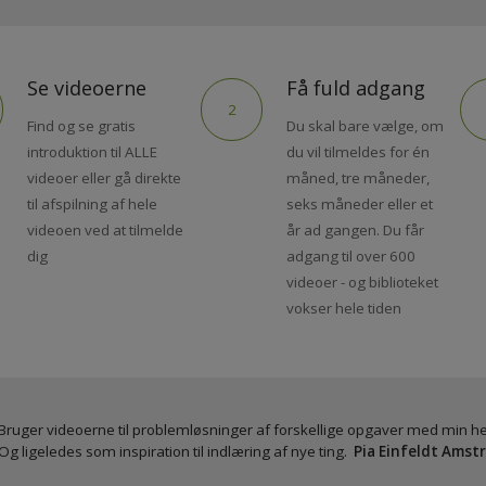
Se videoerne
Få fuld adgang
2
Find og se gratis
Du skal bare vælge, om
introduktion til ALLE
du vil tilmeldes for én
videoer eller gå direkte
måned, tre måneder,
til afspilning af hele
seks måneder eller et
videoen ved at tilmelde
år ad gangen. Du får
dig
adgang til over 600
videoer - og biblioteket
vokser hele tiden
Bruger videoerne til problemløsninger af forskellige opgaver med 