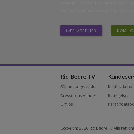
– med den re
Målet med Rid Bedre TV er at gøre de 
niveauer. Det skal ikke være økonomi
bedste. Og uanset hvor god en rytter,
LÆS MERE HER
KOM 
Rid Bedre TV
Kundes
Sådan fungerer det
Kontakt ku
Dressurens Venner
Betingelse