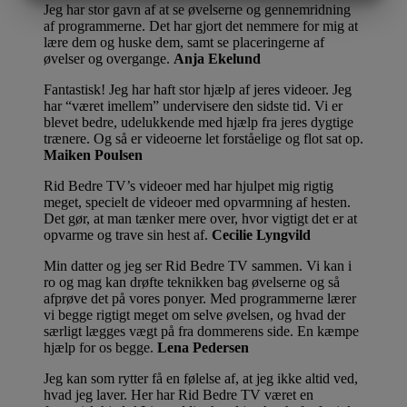
MARKETING
STATISTICS
Jeg har stor gavn af at se øvelserne og gennemridning
af programmerne. Det har gjort det nemmere for mig at
lære dem og huske dem, samt se placeringerne af
øvelser og overgange.
Anja Ekelund
Fantastisk! Jeg har haft stor hjælp af jeres videoer. Jeg
har “været imellem” undervisere den sidste tid. Vi er
blevet bedre, udelukkende med hjælp fra jeres dygtige
trænere. Og så er videoerne let forståelige og flot sat op.
Maiken Poulsen
Rid Bedre TV’s videoer med har hjulpet mig rigtig
meget, specielt de videoer med opvarmning af hesten.
Det gør, at man tænker mere over, hvor vigtigt det er at
opvarme og trave sin hest af.
Cecilie Lyngvild
Min datter og jeg ser Rid Bedre TV sammen. Vi kan i
ro og mag kan drøfte teknikken bag øvelserne og så
afprøve det på vores ponyer. Med programmerne lærer
vi begge rigtigt meget om selve øvelsen, og hvad der
særligt lægges vægt på fra dommerens side. En kæmpe
hjælp for os begge.
Lena Pedersen
Jeg kan som rytter få en følelse af, at jeg ikke altid ved,
hvad jeg laver. Her har Rid Bedre TV været en