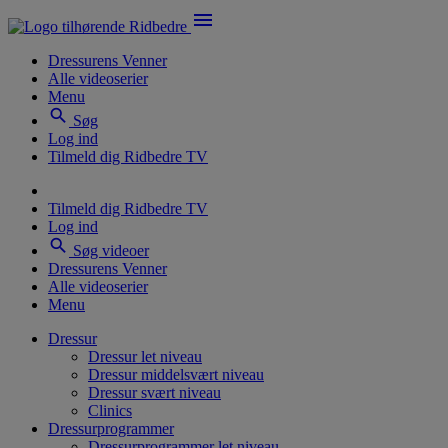
menu
Dressurens Venner
Alle videoserier
Menu
search
Søg
Log ind
Tilmeld dig Ridbedre TV
Tilmeld dig Ridbedre TV
Log ind
search
Søg videoer
Dressurens Venner
Alle videoserier
Menu
Dressur
Dressur let niveau
Dressur middelsvært niveau
Dressur svært niveau
Clinics
Dressurprogrammer
Dressurprogrammer let niveau