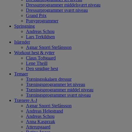
Dressurprogrammer middelsvært niveau
Dressurprogrammer svært niveau
Grand Prix
Ponyprogrammer
Springning
Andreas Schou
Lars Terkildsen
Islænder
Agnar Snorri Stefánsson
Workout hest & rytter
Claus Toftgaard
Lene Theill
Den smidige hest
Temaer
Træningsskalaen dressur
Træningsprogrammer let niveau
Træningsprogrammer middel niveau
Træningsprogrammer svært niveau
Trænere A-J
Agnar Snorri Stefánsson
Andreas Helgstrand
Andreas Schou
Anna Kasprzak
Atterupgaard