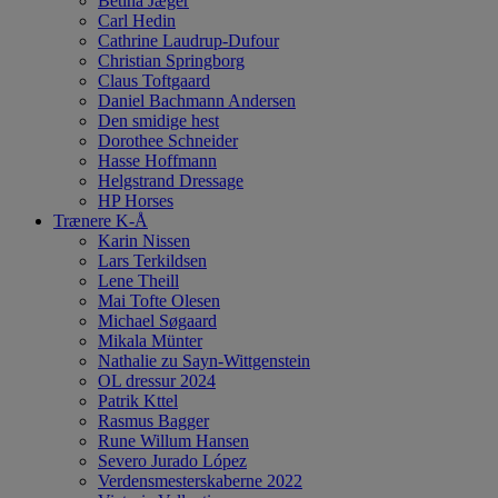
Betina Jæger
Carl Hedin
Cathrine Laudrup-Dufour
Christian Springborg
Claus Toftgaard
Daniel Bachmann Andersen
Den smidige hest
Dorothee Schneider
Hasse Hoffmann
Helgstrand Dressage
HP Horses
Trænere K-Å
Karin Nissen
Lars Terkildsen
Lene Theill
Mai Tofte Olesen
Michael Søgaard
Mikala Münter
Nathalie zu Sayn-Wittgenstein
OL dressur 2024
Patrik Kttel
Rasmus Bagger
Rune Willum Hansen
Severo Jurado López
Verdensmesterskaberne 2022