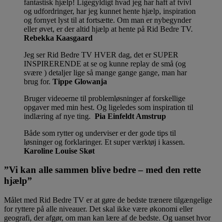
fantastisk hjælp! Ligegyldigt hvad jeg har haft af tvivl
og udfordringer, har jeg kunnet hente hjælp, inspiration
og fornyet lyst til at fortsætte. Om man er nybegynder
eller øvet, er der altid hjælp at hente på Rid Bedre TV.
Rebekka Kaasgaard
Jeg ser Rid Bedre TV HVER dag, det er SUPER
INSPIRERENDE at se og kunne replay de små (og
svære ) detaljer lige så mange gange gange, man har
brug for.
Tippe Glowanja
Bruger videoerne til problemløsninger af forskellige
opgaver med min hest. Og ligeledes som inspiration til
indlæring af nye ting.
Pia Einfeldt Amstrup
Både som rytter og underviser er der gode tips til
løsninger og forklaringer. Et super værktøj i kassen.
Karoline Louise Skøt
”Vi kan alle sammen blive bedre – med den rette
hjælp”
Målet med Rid Bedre TV er at gøre de bedste trænere tilgængelige
for ryttere på alle niveauer. Det skal ikke være økonomi eller
geografi, der afgør, om man kan lære af de bedste. Og uanset hvor